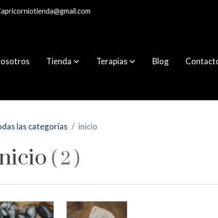
apricorniotienda@gmail.com
osotros
Tienda
Terapias
Blog
Contact
das las categorías
inicio
inicio
(
2
)