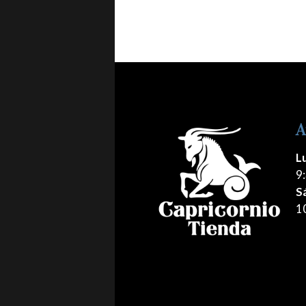
A
L
9:
S
1