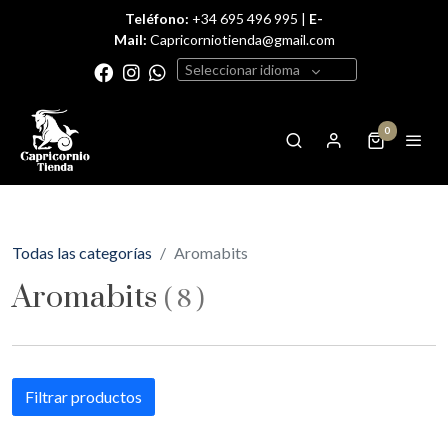
Teléfono:
+34 695 496 995 |
E-
Mail:
Capricorniotienda@gmail.com
Seleccionar idioma
0
Todas las categorías
Aromabits
Aromabits
(
8
)
Filtrar productos