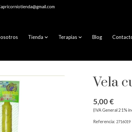
apricorniotienda@gmail.com
osotros
Tienda
Terapias
Blog
Contact
Vela c
5,00 €
(IVA General 21% in
Referencia:
2716019