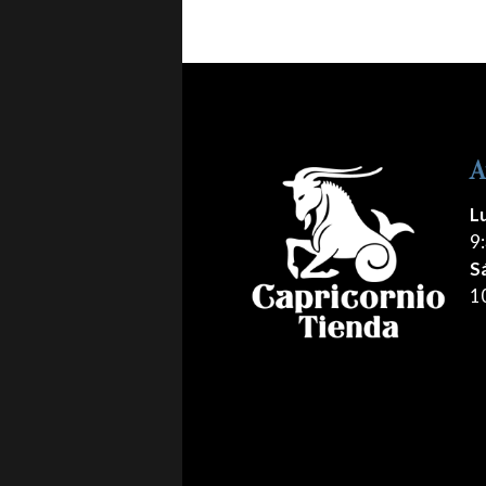
A
L
9:
S
1