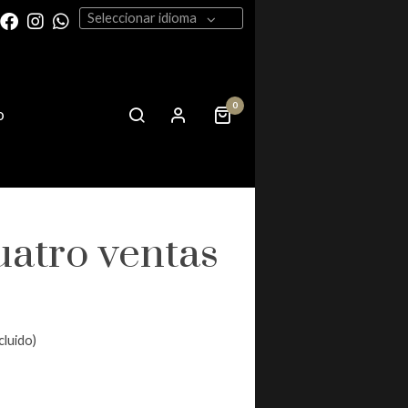
Seleccionar idioma
0
o
uatro ventas
cluido)