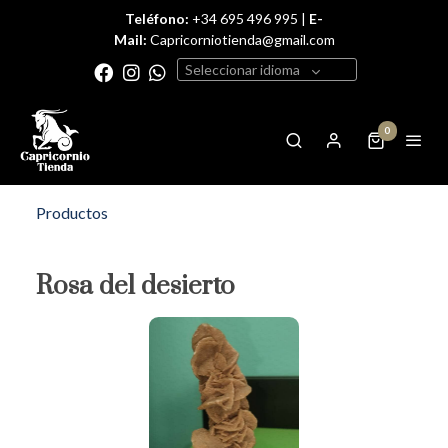
Teléfono:
+34 695 496 995 |
E-
Mail:
Capricorniotienda@gmail.com
Seleccionar idioma
0
Productos
Rosa del desierto