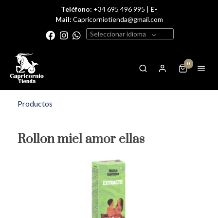
Teléfono:
+34 695 496 995 |
E-
Mail:
Capricorniotienda@gmail.com
Seleccionar idioma
0
Productos
Rollon miel amor ellas