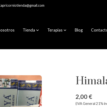
apricorniotienda@gmail.com
osotros
Tienda
Terapias
Blog
Contact
Himal
2,00 €
(IVA General 21% in