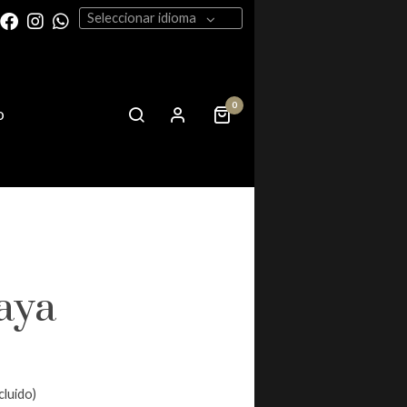
Seleccionar idioma
0
o
aya
cluido)