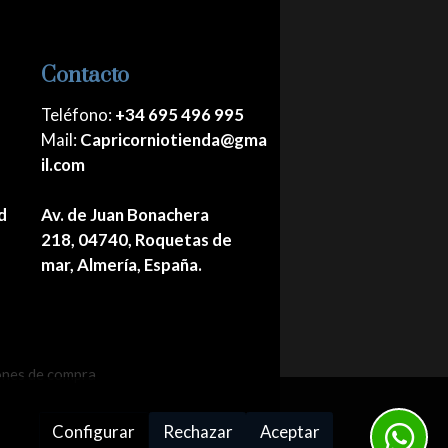
Contacto
Teléfono:
+34 695 496 995
Mail:
Capricorniotienda@gma
il.com
d
Av. de Juan Bonachera
218, 04740, Roquetas de
mar, Almería, España.
ones de compra
Configurar
Rechazar
Aceptar