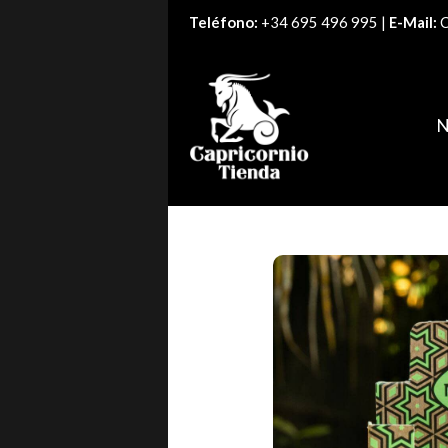
Teléfono:
+34 695 496 995 |
E-Mail:
C
N
Productos
Bomba Defumación