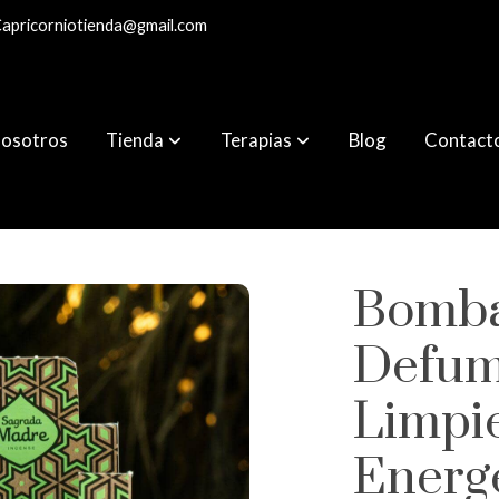
apricorniotienda@gmail.com
osotros
Tienda
Terapias
Blog
Contact
 Limpieza Energética
Bomb
Defum
Limpi
Energ