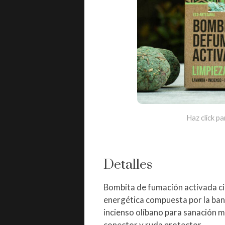
Haz click pa
Detalles
Bombita de fumación activada cie
energética compuesta por la ban
incienso olíbano para sanación m
conector y ruda protector.