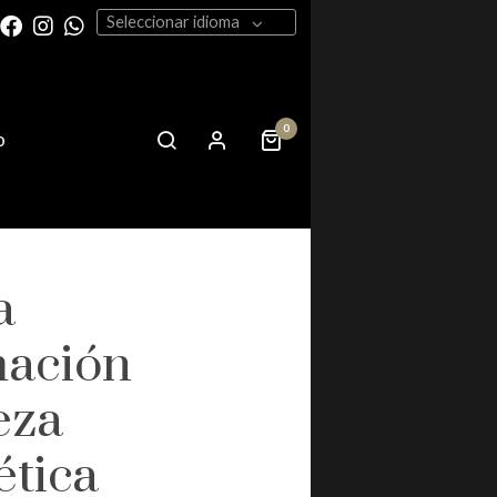
Seleccionar idioma
0
o
a
ación
eza
ética