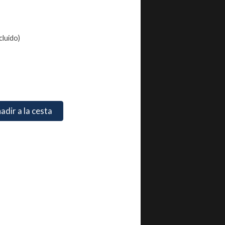
cluido)
d
adir a la cesta