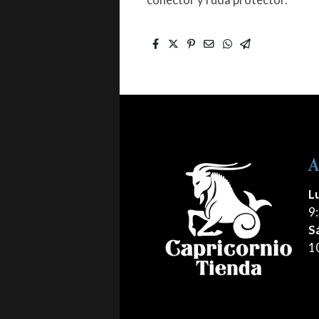
A
L
9:
S
1