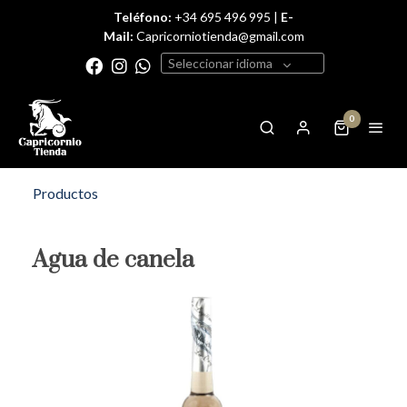
Teléfono:
+34 695 496 995 |
E-
Mail:
Capricorniotienda@gmail.com
Seleccionar idioma
0
Productos
Agua de canela