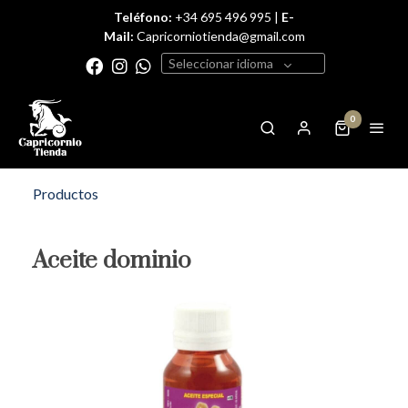
Teléfono:
+34 695 496 995 |
E-
Mail:
Capricorniotienda@gmail.com
Seleccionar idioma
0
Productos
Aceite dominio